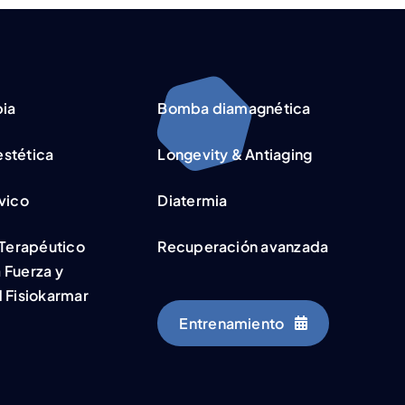
pia
Bomba diamagnética
stética
Longevity & Antiaging
vico
Diatermia
 Terapéutico
Recuperación avanzada
 Fuerza y
 Fisiokarmar
Entrenamiento