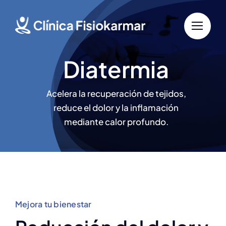
Saltar
al
contenido
Diatermia
Acelera la recuperación de tejidos,
reduce el dolor y la inflamación
mediante calor profundo.
Mejora tu bienestar