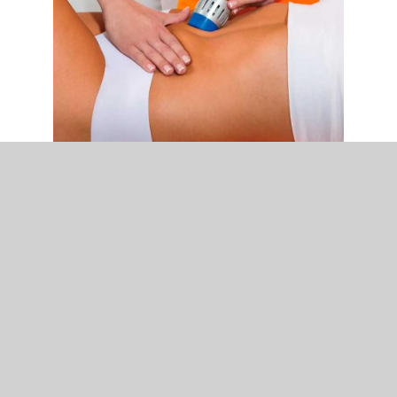
Dermatofuncional
Tratamientos estéticos y
terapéuticos para mejorar la
salud de la piel.
Saber más