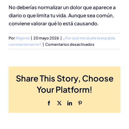
No deberías normalizar un dolor que aparece a
diario o que limita tu vida. Aunque sea común,
conviene valorar qué lo está causando.
Por
iNgenia
|
20 mayo 2026
|
¿Por qué me duele la espalda
en
constantemente?
|
Comentarios desactivados
¿Es
normal
tener
dolor
Share This Story, Choose
de
espalda
Your Platform!
todos
los
días?
Facebook
X
LinkedIn
Pinterest