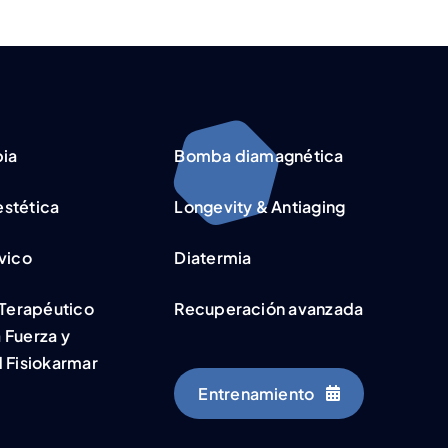
pia
Bomba diamagnética
stética
Longevity & Antiaging
vico
Diatermia
 Terapéutico
Recuperación avanzada
 Fuerza y
 Fisiokarmar
Entrenamiento