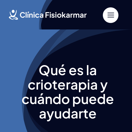
Saltar
al
contenido
Qué es la
crioterapia y
cuándo puede
ayudarte