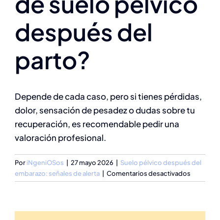
de suelo pélvico
después del
parto?
Depende de cada caso, pero si tienes pérdidas,
dolor, sensación de pesadez o dudas sobre tu
recuperación, es recomendable pedir una
valoración profesional.
Por
iNgeniOSos
|
27 mayo 2026
|
Suelo pélvico después del
en
embarazo: señales de alerta
|
Comentarios desactivados
¿Cuándo
debería
hacer
una