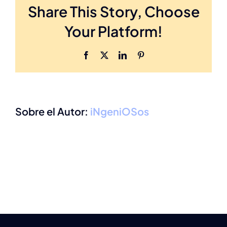
Share This Story, Choose
valoració
de
Your Platform!
suelo
pélvico
después
Facebook
X
LinkedIn
Pinterest
del
parto?
Sobre el Autor:
iNgeniOSos