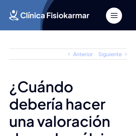
Saltar
al
contenido
Anterior
Siguiente
¿Cuándo
debería hacer
una valoración