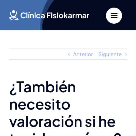
Saltar
al
contenido
Anterior
Siguiente
¿También
necesito
valoración si he