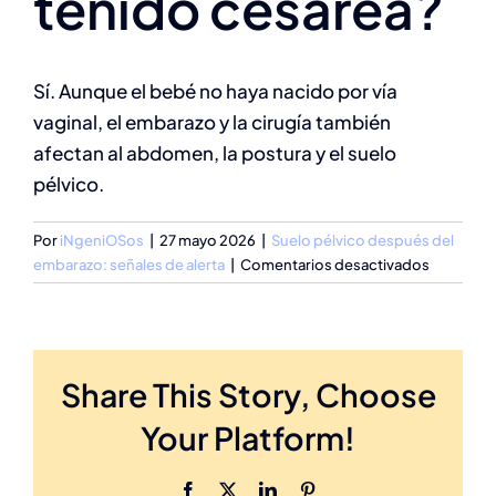
tenido cesárea?
Sí. Aunque el bebé no haya nacido por vía
vaginal, el embarazo y la cirugía también
afectan al abdomen, la postura y el suelo
pélvico.
Por
iNgeniOSos
|
27 mayo 2026
|
Suelo pélvico después del
en
embarazo: señales de alerta
|
Comentarios desactivados
¿También
necesito
valoració
si
Share This Story, Choose
he
tenido
Your Platform!
cesárea?
Facebook
X
LinkedIn
Pinterest