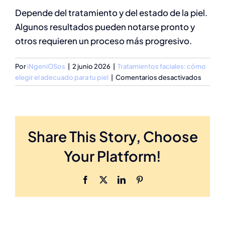
Depende del tratamiento y del estado de la piel.
Algunos resultados pueden notarse pronto y
otros requieren un proceso más progresivo.
Por
iNgeniOSos
|
2 junio 2026
|
Tratamientos faciales: cómo
en
elegir el adecuado para tu piel
|
Comentarios desactivados
¿Cuán
se
notan
los
Share This Story, Choose
resulta
Your Platform!
Facebook
X
LinkedIn
Pinterest