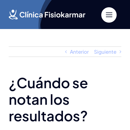
Saltar
al
contenido
Anterior
Siguiente
¿Cuándo se
notan los
resultados?