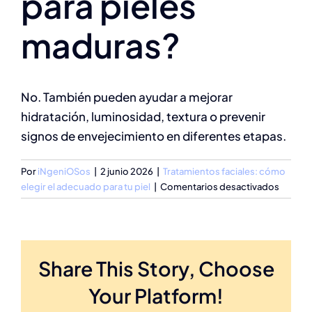
para pieles
maduras?
No. También pueden ayudar a mejorar
hidratación, luminosidad, textura o prevenir
signos de envejecimiento en diferentes etapas.
Por
iNgeniOSos
|
2 junio 2026
|
Tratamientos faciales: cómo
en
elegir el adecuado para tu piel
|
Comentarios desactivados
¿Los
tratami
faciales
son
Share This Story, Choose
solo
para
Your Platform!
pieles
madura