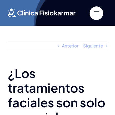
Saltar
al
contenido
Anterior
Siguiente
¿Los
tratamientos
faciales son solo