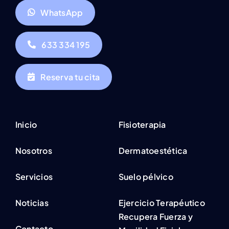
WhatsApp
633 334 195
Reserva tu cita
Inicio
Fisioterapia
Nosotros
Dermatoestética
Servicios
Suelo pélvico
Noticias
Ejercicio Terapéutico
Recupera Fuerza y
Contacto