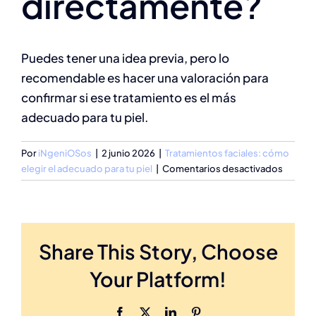
directamente?
Puedes tener una idea previa, pero lo
recomendable es hacer una valoración para
confirmar si ese tratamiento es el más
adecuado para tu piel.
Por
iNgeniOSos
|
2 junio 2026
|
Tratamientos faciales: cómo
en
elegir el adecuado para tu piel
|
Comentarios desactivados
¿Pued
elegir
el
tratami
Share This Story, Choose
facial
que
Your Platform!
quiero
direct
Facebook
X
LinkedIn
Pinterest