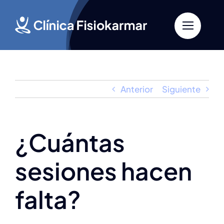
Saltar
al
contenido
Anterior
Siguiente
¿Cuántas
sesiones hacen
falta?