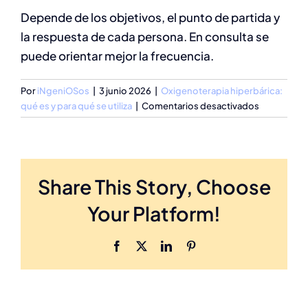
Depende de los objetivos, el punto de partida y
la respuesta de cada persona. En consulta se
puede orientar mejor la frecuencia.
Por
iNgeniOSos
|
3 junio 2026
|
Oxigenoterapia hiperbárica:
en
qué es y para qué se utiliza
|
Comentarios desactivados
¿Cuántas
sesiones
hacen
falta?
Share This Story, Choose
Your Platform!
Facebook
X
LinkedIn
Pinterest