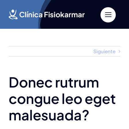
Saltar
al
contenido
Siguiente
Donec rutrum
congue leo eget
malesuada?