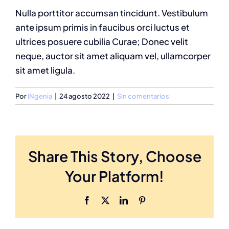
Nulla porttitor accumsan tincidunt. Vestibulum
ante ipsum primis in faucibus orci luctus et
ultrices posuere cubilia Curae; Donec velit
neque, auctor sit amet aliquam vel, ullamcorper
sit amet ligula.
Por
iNgenia
|
24 agosto 2022
|
Sin comentarios
Share This Story, Choose
Your Platform!
Facebook
X
LinkedIn
Pinterest