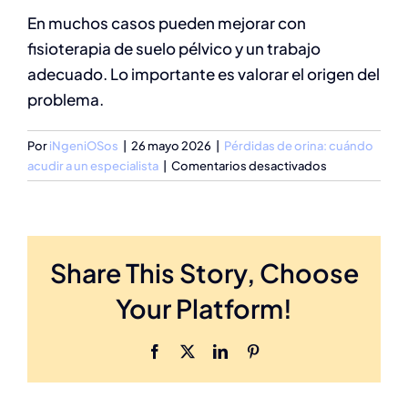
En muchos casos pueden mejorar con
fisioterapia de suelo pélvico y un trabajo
adecuado. Lo importante es valorar el origen del
problema.
Por
iNgeniOSos
|
26 mayo 2026
|
Pérdidas de orina: cuándo
en
acudir a un especialista
|
Comentarios desactivados
¿Las
pérdidas
de
orina
Share This Story, Choose
tienen
solución?
Your Platform!
Facebook
X
LinkedIn
Pinterest