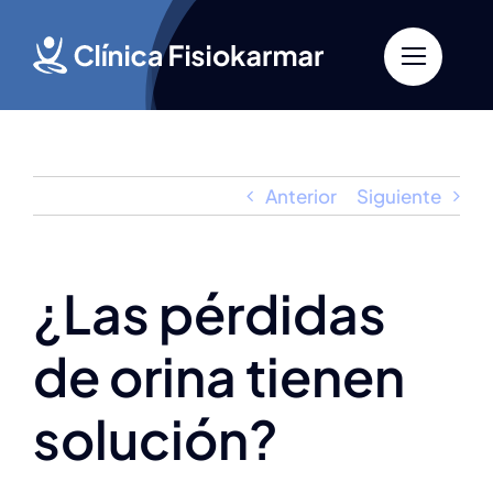
Saltar
al
contenido
Anterior
Siguiente
¿Las pérdidas
de orina tienen
solución?