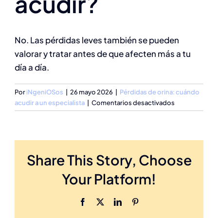
acudir?
No. Las pérdidas leves también se pueden
valorar y tratar antes de que afecten más a tu
día a día.
Por
iNgeniOSos
|
26 mayo 2026
|
Pérdidas de orina: cuándo
en
acudir a un especialista
|
Comentarios desactivados
¿Tengo
que
esperar
a
Share This Story, Choose
que
sea
Your Platform!
grave
para
acudir?
Facebook
X
LinkedIn
Pinterest